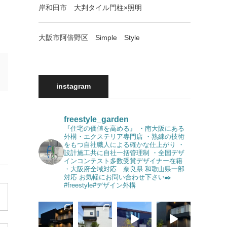
岸和田市 大判タイル門柱×照明
大阪市阿倍野区 Simple Style
instagram
freestyle_garden
『住宅の価値を高める』
・南大阪にある
外構・エクステリア専門店
・熟練の技術
をもつ自社職人による確かな仕上がり
・
設計施工共に自社一括管理制
・全国デザ
インコンテスト多数受賞デザイナー在籍
・大阪府全域対応 奈良県 和歌山県一部
対応
お気軽にお問い合わせ下さい✒️
#freestyle#デザイン外構