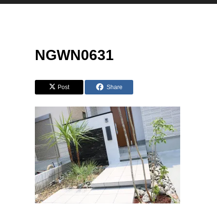
NGWN0631
Post
Share