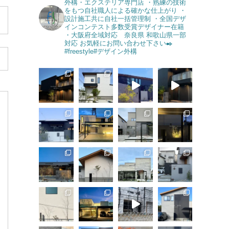
外構・エクステリア専門店
・熟練の技術
をもつ自社職人による確かな仕上がり
・
設計施工共に自社一括管理制
・全国デザ
インコンテスト多数受賞デザイナー在籍
・大阪府全域対応 奈良県 和歌山県一部
対応
お気軽にお問い合わせ下さい✒️
#freestyle#デザイン外構