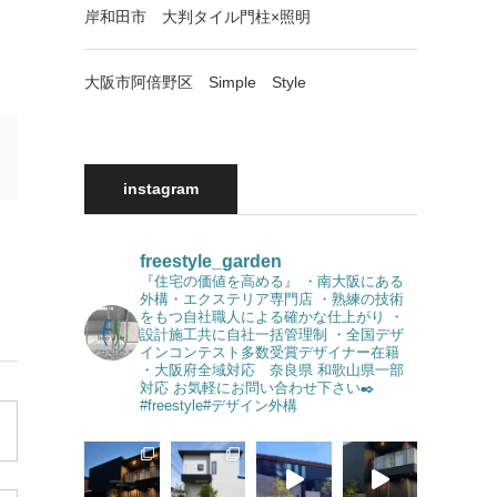
岸和田市 大判タイル門柱×照明
大阪市阿倍野区 Simple Style
instagram
freestyle_garden
『住宅の価値を高める』
・南大阪にある
外構・エクステリア専門店
・熟練の技術
をもつ自社職人による確かな仕上がり
・
設計施工共に自社一括管理制
・全国デザ
インコンテスト多数受賞デザイナー在籍
・大阪府全域対応 奈良県 和歌山県一部
対応
お気軽にお問い合わせ下さい✒️
#freestyle#デザイン外構