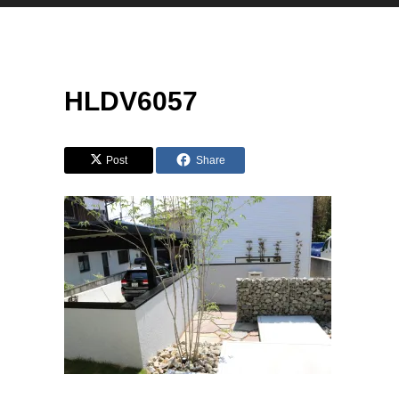
HLDV6057
Post
Share