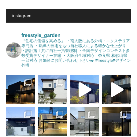
instagram
freestyle_garden
『住宅の価値を高める』
・南大阪にある外構・エクステリア
専門店
・熟練の技術をもつ自社職人による確かな仕上がり
・設計施工共に自社一括管理制
・全国デザインコンテスト多
数受賞デザイナー在籍
・大阪府全域対応 奈良県 和歌山県
一部対応
お気軽にお問い合わせ下さい✒️
#freestyle#デザイン
外構