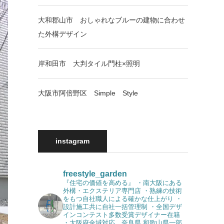
大和郡山市 おしゃれなブルーの建物に合わせ
た外構デザイン
岸和田市 大判タイル門柱×照明
大阪市阿倍野区 Simple Style
instagram
freestyle_garden
『住宅の価値を高める』
・南大阪にある
外構・エクステリア専門店
・熟練の技術
をもつ自社職人による確かな仕上がり
・
設計施工共に自社一括管理制
・全国デザ
インコンテスト多数受賞デザイナー在籍
・大阪府全域対応 奈良県 和歌山県一部