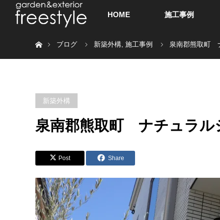
HOME
施工事例
ホーム
ブログ
新築外構
,
施工事例
泉南郡熊取町 
新築外構
泉南郡熊取町 ナチュラル
Post
Share