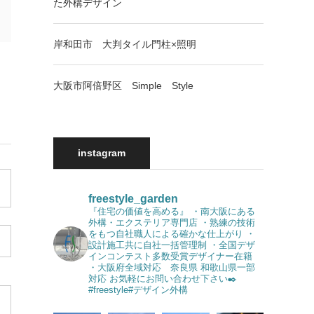
た外構デザイン
岸和田市 大判タイル門柱×照明
大阪市阿倍野区 Simple Style
instagram
freestyle_garden
『住宅の価値を高める』
・南大阪にある
外構・エクステリア専門店
・熟練の技術
をもつ自社職人による確かな仕上がり
・
設計施工共に自社一括管理制
・全国デザ
インコンテスト多数受賞デザイナー在籍
・大阪府全域対応 奈良県 和歌山県一部
対応
お気軽にお問い合わせ下さい✒️
#freestyle#デザイン外構