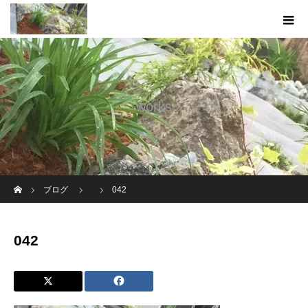
works
ホーム
ブログ
042
042