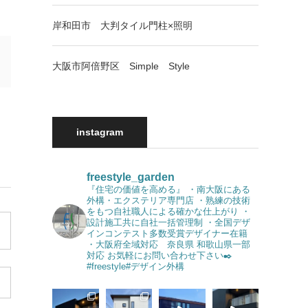
岸和田市 大判タイル門柱×照明
大阪市阿倍野区 Simple Style
instagram
freestyle_garden
『住宅の価値を高める』
・南大阪にある
外構・エクステリア専門店
・熟練の技術
をもつ自社職人による確かな仕上がり
・
設計施工共に自社一括管理制
・全国デザ
インコンテスト多数受賞デザイナー在籍
・大阪府全域対応 奈良県 和歌山県一部
対応
お気軽にお問い合わせ下さい✒️
#freestyle#デザイン外構